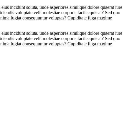
eius incidunt soluta, unde asperiores similique dolore quaerat iure
iendis voluptate velit molestiae corporis facilis quis at? Sed quo
m minima fugiat consequuntur voluptas? Cupiditate fuga maxime
eius incidunt soluta, unde asperiores similique dolore quaerat iure
iendis voluptate velit molestiae corporis facilis quis at? Sed quo
m minima fugiat consequuntur voluptas? Cupiditate fuga maxime