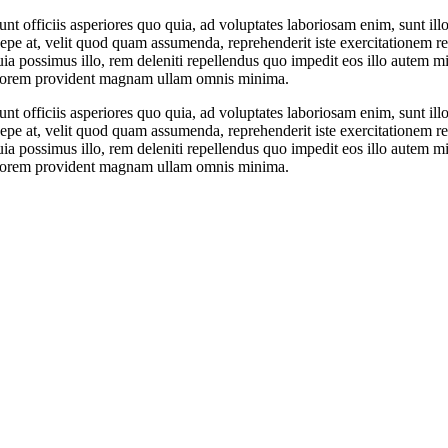
 officiis asperiores quo quia, ad voluptates laboriosam enim, sunt illo 
pe at, velit quod quam assumenda, reprehenderit iste exercitationem reic
 quia possimus illo, rem deleniti repellendus quo impedit eos illo aute
 dolorem provident magnam ullam omnis minima.
 officiis asperiores quo quia, ad voluptates laboriosam enim, sunt illo 
pe at, velit quod quam assumenda, reprehenderit iste exercitationem reic
 quia possimus illo, rem deleniti repellendus quo impedit eos illo aute
 dolorem provident magnam ullam omnis minima.